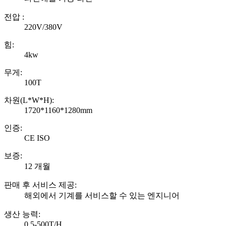
전압 :
220V/380V
힘:
4kw
무게:
100T
차원(L*W*H):
1720*1160*1280mm
인증:
CE ISO
보증:
12 개월
판매 후 서비스 제공:
해외에서 기계를 서비스할 수 있는 엔지니어
생산 능력:
0.5-500T/H