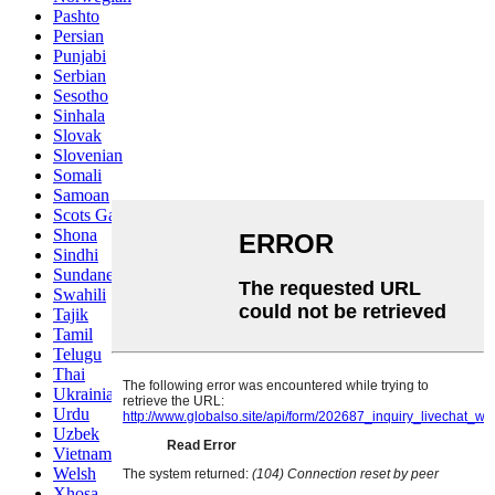
Pashto
Persian
Punjabi
Serbian
Sesotho
Sinhala
Slovak
Slovenian
Somali
Samoan
Scots Gaelic
Shona
Sindhi
Sundanese
Swahili
Tajik
Tamil
Telugu
Thai
Ukrainian
Urdu
Uzbek
Vietnamese
Welsh
Xhosa