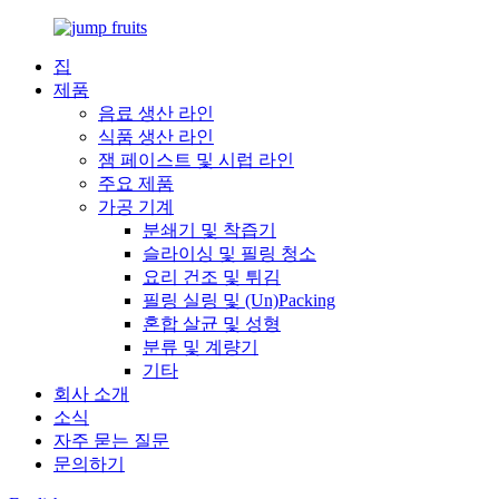
집
제품
음료 생산 라인
식품 생산 라인
잼 페이스트 및 시럽 라인
주요 제품
가공 기계
분쇄기 및 착즙기
슬라이싱 및 필링 청소
요리 건조 및 튀김
필링 실링 및 (Un)Packing
혼합 살균 및 성형
분류 및 계량기
기타
회사 소개
소식
자주 묻는 질문
문의하기