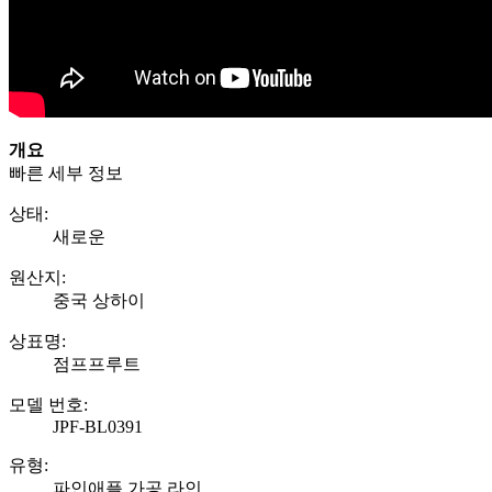
개요
빠른 세부 정보
상태:
새로운
원산지:
중국 상하이
상표명:
점프프루트
모델 번호:
JPF-BL0391
유형:
파인애플 가공 라인