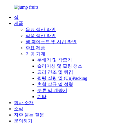
집
제품
음료 생산 라인
식품 생산 라인
잼 페이스트 및 시럽 라인
주요 제품
가공 기계
분쇄기 및 착즙기
슬라이싱 및 필링 청소
요리 건조 및 튀김
필링 실링 및 (Un)Packing
혼합 살균 및 성형
분류 및 계량기
기타
회사 소개
소식
자주 묻는 질문
문의하기