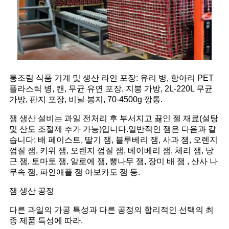
통조림 식품 기계 및 생산 라인 포장: 유리 병, 항아리 PET
플라스틱 병, 캔, 무균 유연 포장, 지붕 가방, 2L-220L 무균
가방, 판지 포장, 비닐 봉지, 70-4500g 깡통.
잼 생산 설비는 과일 전처리 후 부서지고 끓인 젤 재료(설탕
및 산도 조절제 추가 가능)입니다.일반적인 잼은 다음과 같
습니다: 배 페이스트, 딸기 잼, 블루베리 잼, 사과 잼, 오렌지
껍질 잼, 키위 잼, 오렌지 껍질 잼, 베이베리 잼, 체리 잼, 당
근 잼, 토마토 잼, 알로에 잼, 뽕나무 잼, 장미 배 잼 , 산사 나
무속 잼, 파인애플 잼 아보카도 잼 등.
잼 생산 공정
다른 과일의 가공 특성과 다른 공정의 합리적인 선택의 최
종 제품 특성에 따라.